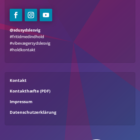
@sdusydslesvig
#fritidmedindhold
#vibevægersydslesvig
#holdkontakt
Kontakt
Kontakthæfte (PDF)
Impressum
Datenschutzerklärung