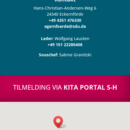
Hans-Chri­stian-Ander­sen-Weg 6
24340 Eck­er­n­förde
+49 4351 476330
egernfoerde@sdu.de
Leder:
Wol­f­gang Lau­sten
+49
151 22280408
Sous­chef:
Sabine Granitzki
TIL­MEL­DING VIA
KITA PORTAL S‑H