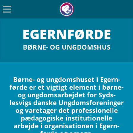
EGER­N­FØRDE
BØRNE- OG UNGDOMSHUS
Børne- og ung­doms­hu­set i Eger­n­
førde er et vig­tigt ele­ment i børne-
og ung­doms­ar­bej­det for Syds­
lesvigs danske Ung­doms­for­e­nin­ger
og vare­ta­ger det pro­fes­sio­nelle
pæda­go­gi­ske insti­tu­tio­nelle
arbejde i orga­ni­sa­tio­nen i Eger­n­