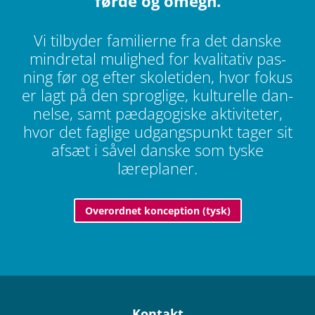
førde og omegn.
Vi til­by­der fami­li­erne fra det danske
min­dre­tal mulig­hed for kva­li­ta­tiv pas­
ning før og efter sko­le­ti­den, hvor fokus
er lagt på den sprog­lige, kul­tu­relle dan­
nelse, samt pæda­go­gi­ske akti­vi­te­ter,
hvor det fag­lige udgangs­punkt tager sit
afsæt i såvel danske som tyske
læreplaner.
Over­ord­net kon­cep­tion (tysk)
Kon­takt