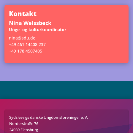
Kon­takt
Nina Wei­ssbeck
Unge- og kulturkoordinator
nina@sdu.de
+49 461 14408 237
+49 178 4507405
Sydslesvigs danske Ungdomsforeninger e. V.
Norderstraße 76
24939 Flensburg