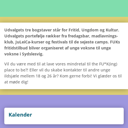
Udval­gets tre bog­sta­ver står for Fritid, Ungdom og Kultur.
Udval­gets por­te­følje rækker fra fre­dags­bar, mad­lav­nings­
klub, JuLeiCa-kurser og festi­vals til de seje­ste camps. FUKs
fri­tidstil­bud bliver orga­ni­se­ret af unge voksne til unge
voksne i Sydslesvig.
Vil du være med til at lave vores min­dre­tal til the FU*K(ing)
place to be?! Eller vil du skabe kon­tak­ter til andre unge
ildsjæle mellem 18 og 26 år? Kom gerne forbi! Vi glæder os til
at møde dig!
Kalen­der