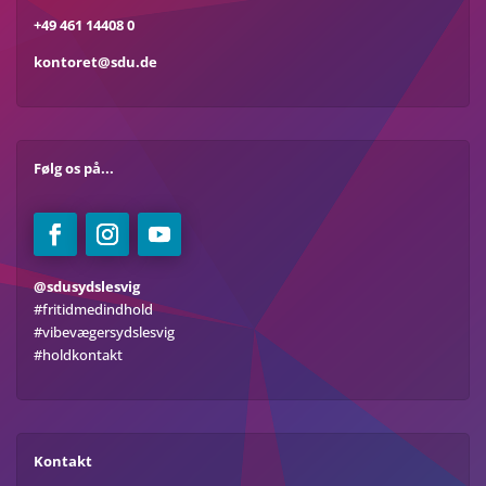
+49 461 14408 0
kontoret@sdu.de
Følg os på...
@sdusydslesvig
#fritidmedindhold
#vibevægersydslesvig
#holdkontakt
Kontakt