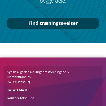
begge dele.
Find træ­nings­ø­vel­ser
Sydslesvigs danske Ungdomsforeninger e. V.
Norderstraße 76
24939 Flensburg
+49 461 14408 0
kontoret@sdu.de