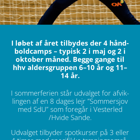
​I løbet af året til­by­des der 4 hånd­
boldcamps – typisk 2 i maj og 2 i
okto­ber måned. Begge gange til
hhv alders­grup­pen 6–10 år og 11–
14 år.
I som­mer­fe­rien står udval­get for afvik­
lin­gen af en 8 dages lejr ”Som­mer­sjov
med SdU” som fore­går i Vester­led
/Hvide Sande.
Udval­get til­by­der spot­kur­ser på 3 eller