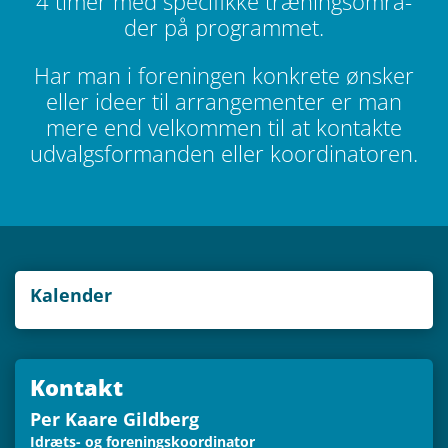
4 timer med spe­ci­fikke træ­nings­om­rå­
der på programmet.
Har man i for­e­nin­gen kon­krete ønsker
eller ideer til arran­ge­men­ter er man
mere end vel­kom­men til at kon­takte
udvalgs­for­man­den eller koordinatoren.
Kalen­der
Kon­takt
Per Kaare Gildberg
Idræts- og foreningskoordinator