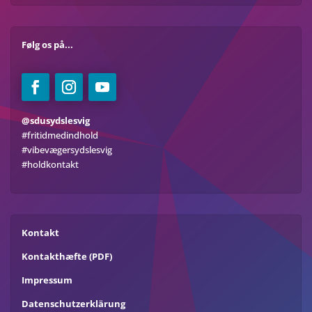
Følg os på...
@sdusydslesvig
#fritidmedindhold
#vibevægersydslesvig
#holdkontakt
Kontakt
Kontakthæfte (PDF)
Impressum
Datenschutzerklärung