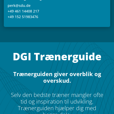
perk@sdu.de
+49 461 14408 217
+49 152 51983476
DGI Træ­ner­gu­ide
Træ­ner­gu­i­den giver over­blik og
overskud.
Selv den bedste træner mang­ler ofte
tid og inspira­tion til udvik­ling.
Træ­ner­gu­i­den hjæl­per dig med