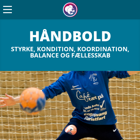
HÅND­BOLD
STYRKE, KON­DI­TION, KOOR­DI­NA­TION,
BALANCE OG FÆLLESSKAB