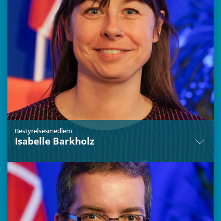
Besty­rel­ses­med­lem
Isa­belle Barkholz