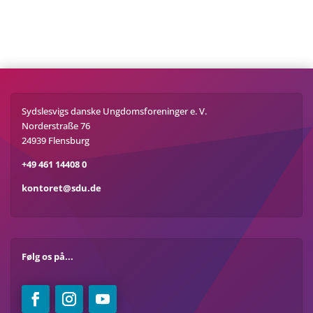
Sydslesvigs danske Ungdomsforeninger e. V.
Norderstraße 76
24939 Flensburg
+49 461 14408 0
kontoret@sdu.de
Følg os på...