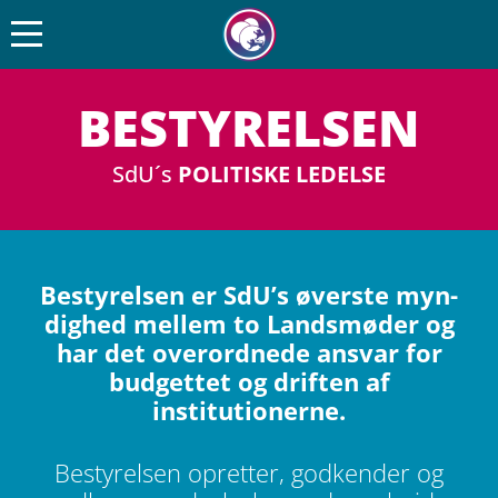
BESTY­REL­SEN
SdU´s
POLI­TI­SKE LEDELSE
Besty­rel­sen er SdU’s øver­ste myn­
dig­hed mellem to Lands­mø­der og
har det over­ord­nede ansvar for
bud­get­tet og drif­ten af
institutionerne.
Besty­rel­sen opret­ter, god­ken­der og