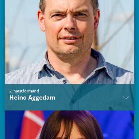
2. næst­for­mand
Heino Agge­dam