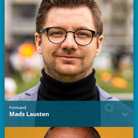
For­mand
Mads Lau­sten