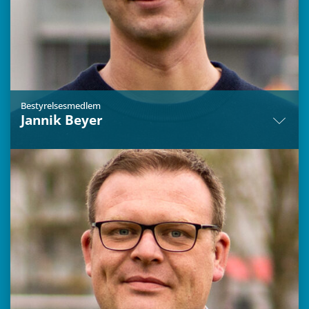
Besty­rel­ses­med­lem
Jannik Beyer