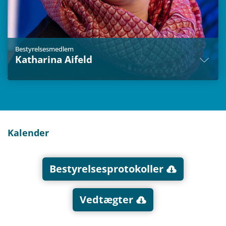
Besty­rel­ses­med­lem
Kat­ha­rina Aifeld
Kalen­der
Besty­rel­ses­pro­tokol­ler
Vedtæg­ter