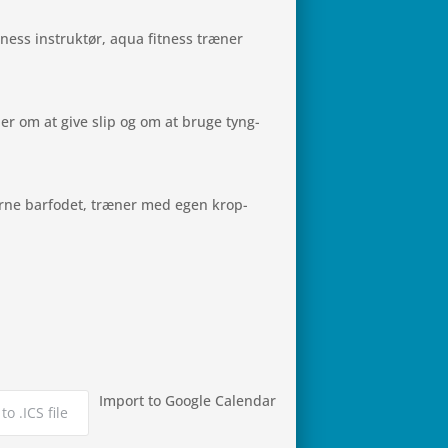
t­ness instruk­tør, aqua fit­ness træner
ler om at give slip og om at bruge tyng­
rne bar­fo­det, træner med egen kro­p­
Import to Google Calendar
to .ICS file