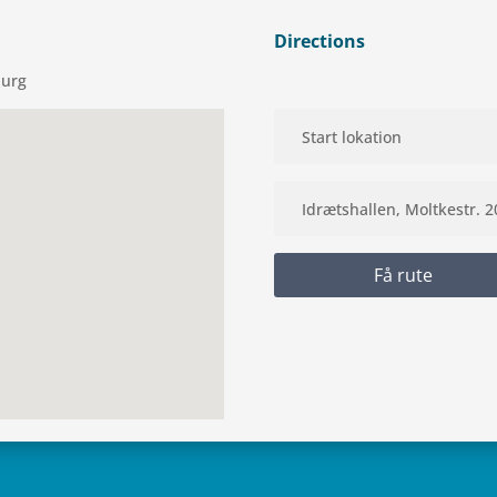
Directions
burg
Få rute