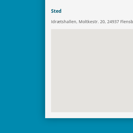
Sted
Idræts­hal­len, Molt­ke­str. 20, 24937 Flens