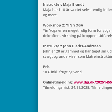
Instruk­tør: Maja Brandt
Maja har i 18 år værtet selv­stæn­dig inden­f
og mere.
Wor­ks­hop 2: YIN YOGA
Yin Yoga er en meget rolig form for yoga, 
de­kraf­tens virk­ning på krop­pen. Udfø­re
Instruk­tør: John Dierks-Andresen
John er 28 år gammel og har taget sin udda
svægt og under­vi­ser som klatreinstruktør
Pris
10 € inkl. frugt og vand.
Onli­ne­til­mel­ding:
www.dgi.dk/20251455
Til­mel­dings­frist: 24.11.2025. Til­mel­din­