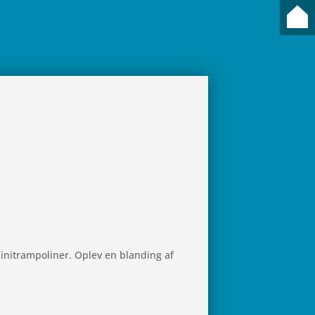
ini­tram­po­li­ner. Oplev en blan­ding af