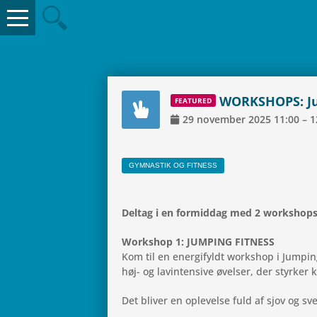
WOR­KS­HOPS: Ju
FEA­TU­RED
29
novem­ber
2025
11:00
–
1
GYM­NA­STIK OG FITNESS
Deltag i en for­mid­dag med 2 workshops
Wor­ks­hop 1: JUM­PING FITNESS
Kom til en ener­gi­fyldt wor­ks­hop i Jum­pin
høj- og lavin­ten­sive øvel­ser, der styr­ke
Det bliver en ople­velse fuld af sjov og s