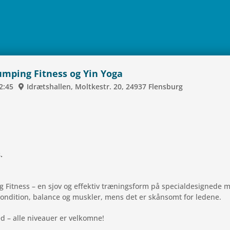
m­ping Fit­ness og Yin Yoga
2:45
Idræts­hal­len, Molt­ke­str. 20, 24937 Flens­burg
.
g Fit­ness – en sjov og effek­tiv træ­nings­form på spe­ci­al­de­sig­nede m
r kon­di­tion, balance og mus­k­ler, mens det er skån­somt for ledene.
ved – alle niveauer er velkomne!