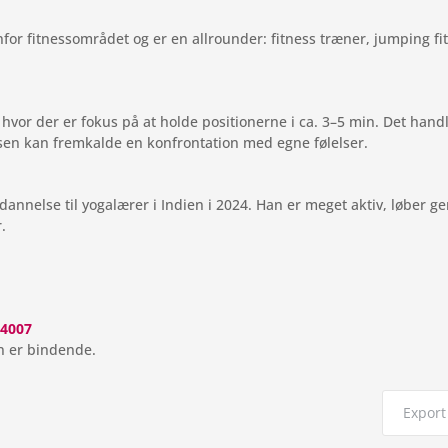
or fit­nes­som­rå­det og er en all­ro­un­der: fit­ness træner, jum­ping fi
hvor der er fokus på at holde posi­tio­nerne i ca. 3–5 min. Det hand­
l­sen kan frem­kalde en kon­fron­ta­tion med egne følelser.
n­nelse til yogalæ­rer i Indien i 2024. Han er meget aktiv, løber ge
.
4007
gen er bindende.
Export 