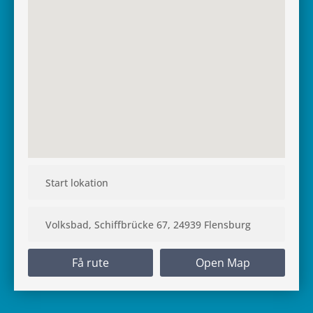
Få rute
Open Map