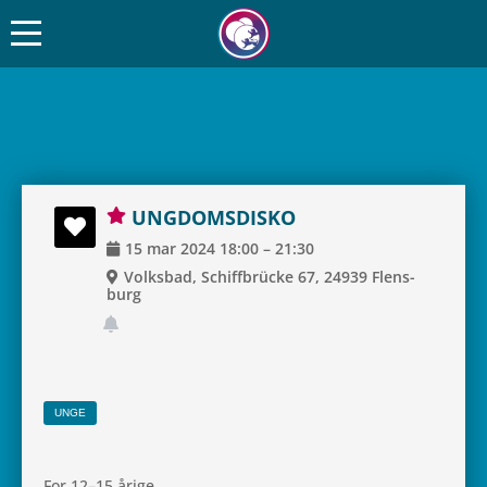
UNG­DOMS­DISKO
15
mar
2024
18:00
–
21:30
Volks­bad, Schif­f­brücke 67, 24939 Flens­
burg
UNGE
For 12–15 årige.