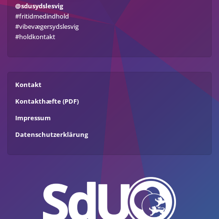
@sdusydslesvig
#fritidmedindhold
#vibevægersydslesvig
#holdkontakt
Kontakt
Kontakthæfte (PDF)
Impressum
Datenschutzerklärung