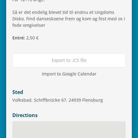
Så er det ende­lig blevet tid til endnu et Ung­doms
Disko. Find dan­sesko­ene frem og kom og fest med os i
fede omgivelser
Entré:
2,50 €
Export to .ICS file
Import to Google Calendar
Sted
Volks­bad, Schif­f­brücke 67, 24939 Flensburg
Directions