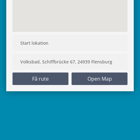
Få rute
Open Map