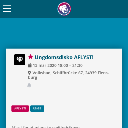
Ung­doms­disko AFLYST!
13
mar
2020
18:00
–
21:30
Volks­bad, Schif­f­brücke 67, 24939 Flens­
burg
AFLYST!
UNGE
Aflyst for at mind­ske smitterisikoen.