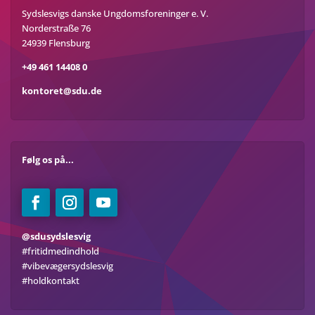
Sydslesvigs danske Ungdomsforeninger e. V.
Norderstraße 76
24939 Flensburg
+49 461 14408 0
kontoret@sdu.de
Følg os på...
@sdusydslesvig
#fritidmedindhold
#vibevægersydslesvig
#holdkontakt