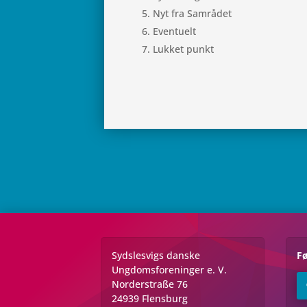
Nyt fra Samrådet
Even­tu­elt
Lukket punkt
Sydslesvigs danske
Fø
Ungdomsforeninger e. V.
Norderstraße 76
24939 Flensburg