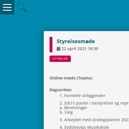
Sty­rel­ses­møde
22
april
2021
18:30
STY­RELSE
Online-møde (Teams)
Dags­or­den:
For­melle anliggender
SdU’s poster i besty­rel­ser og r
a. Beretninger
b. Valg
Arbej­det med stra­te­gi­pla­nen 202
Syds­lesvigs Musikskole