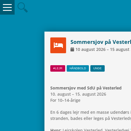
Som­mer­sjov på Vester
10
august
2026
–
15
august
#LEJR
HÅND­BOLD
UNGE
Som­mer­sjov med SdU på Vesterled
10. august – 15. august 2026
For 10–14-årige
En 6 dages lejr med en masse uden­dørs id
stran­den, bades eller leges på Vester­leds
Hvor:
Lej­rsko­len Vester­led, Vester­led­v