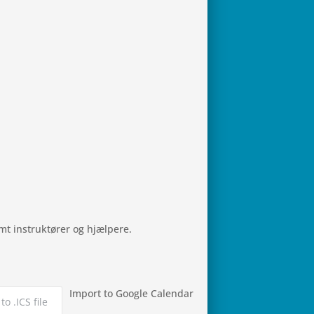
t instruk­tø­rer og hjælpere.
Import to Google Calendar
to .ICS file