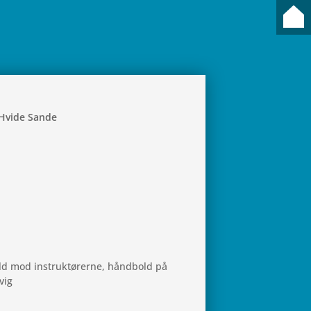
60 Hvide Sande
ld mod instruk­tø­rerne, hånd­bold på
vig