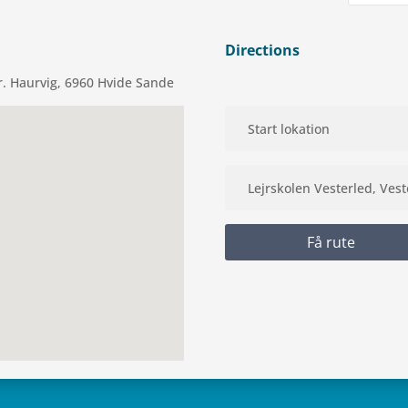
Directions
Sdr. Haur­vig, 6960 Hvide Sande
Få rute