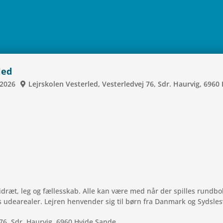
led
2026
Lej­rsko­len Vester­led, Vester­led­vej 76, Sdr. Haur­vig, 69
ræt, leg og fæl­les­skab. Alle kan være med når der spil­les rund­bo
 udea­re­a­ler. Lejren hen­ven­der sig til børn fra Dan­mark og Sydsles
ej 76, Sdr. Haur­vig, 6960 Hvide Sande