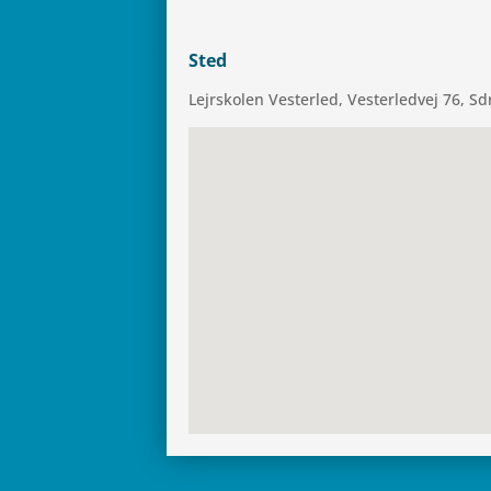
Sted
Lej­rsko­len Vester­led, Vester­led­vej 76, 