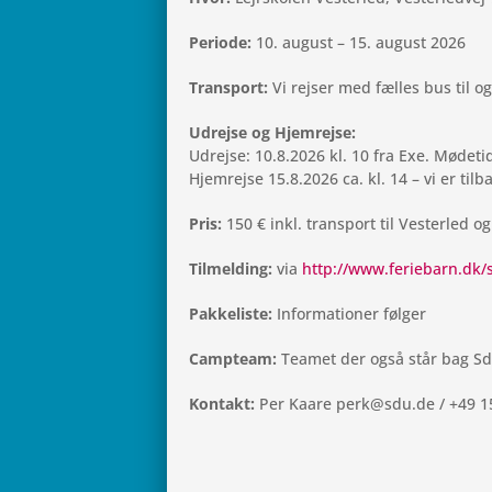
Peri­ode:
10. august – 15. august 2026
Trans­port:
Vi rejser med fælles bus til og
Udrejse og Hjemrejse:
Udrejse: 10.8.2026 kl. 10 fra Exe. Møde­tid
Hjem­rejse 15.8.2026 ca. kl. 14 – vi er til­
Pris:
150 € inkl. trans­port til Vester­led og
Til­mel­ding:
via
http://www.feriebarn.dk
Pak­ke­li­ste:
Infor­ma­tio­ner følger
Camp­team:
Teamet der også står bag SdU´
Kon­takt:
Per Kaare perk@sdu.de /
+49 1