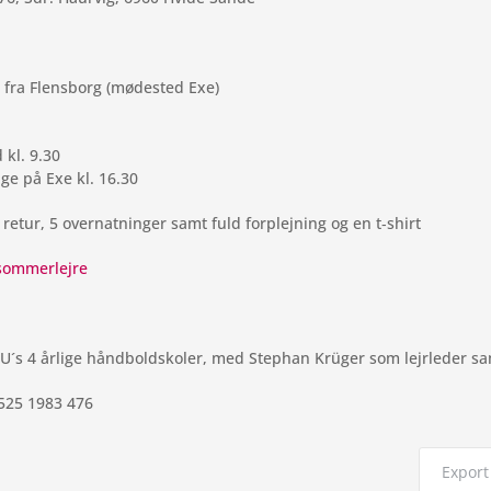
 fra Flens­borg (møde­sted Exe)
 kl. 9.30
bage på Exe kl. 16.30
 retur, 5 over­nat­nin­ger samt fuld for­plej­ning og en t‑shirt
/sommerlejre
s 4 årlige hånd­boldsko­ler, med Step­han Krüger som lej­r­le­der sam
525 1983 476
Export 