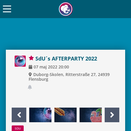
SdU´s AFTER­PARTY 2022
07
maj
2022
20:00
Duborg-Skolen, Rit­ter­straße 27, 24939
Flens­burg
SDU