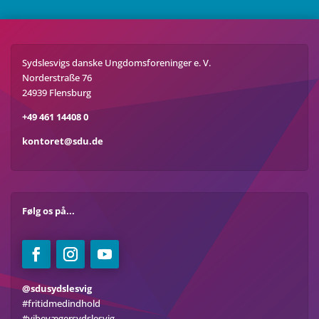
Sydslesvigs danske Ungdomsforeninger e. V.
Norderstraße 76
24939 Flensburg
+49 461 14408 0
kontoret@sdu.de
Følg os på...
@sdusydslesvig
#fritidmedindhold
#vibevægersydslesvig