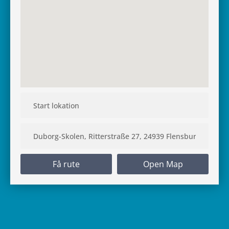
Få rute
Open Map