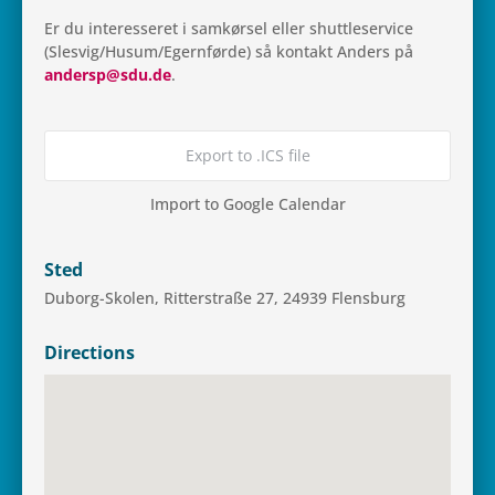
Er du inter­es­se­ret i sam­kør­sel eller shutt­le­ser­vice
(Slesvig/Husum/Egernførde) så kon­takt Anders på
andersp@sdu.de
.
Export to .ICS file
Import to Google Calendar
Sted
Duborg-Skolen, Rit­ter­straße 27, 24939 Flensburg
Directions