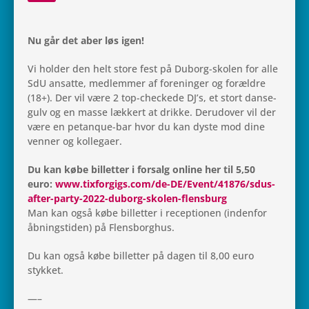
Nu går det aber løs igen!
Vi holder den helt store fest på Duborg-skolen for alle
SdU ansatte, med­lem­mer af for­e­nin­ger og for­æl­dre
(18+). Der vil være 2 top-check­ede DJ’s, et stort dan­se­
gulv og en masse læk­kert at drikke. Der­u­d­over vil der
være en petanque-bar hvor du kan dyste mod dine
venner og kollegaer.
Du kan købe bil­let­ter i for­salg online her til 5,50
euro:
www.tixforgigs.com/de-DE/Event/41876/sdus-
after-party-2022-duborg-skolen-flensburg
Man kan også købe bil­let­ter i recep­tio­nen (inden­for
åbning­sti­den) på Flensborghus.
Du kan også købe bil­let­ter på dagen til 8,00 euro
stykket.
—–