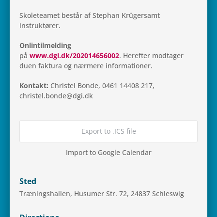
Sko­le­tea­met består af Step­han Krü­ger­samt
instruktører.
Onl­in­til­mel­ding
på
www.dgi.dk/202014656002
. Her­ef­ter mod­ta­ger
duen fak­tura og nær­mere informationer.
Kon­takt:
Chri­stel Bonde, 0461 14408 217,
christel.bonde@dgi.dk
Export to .ICS file
Import to Google Calendar
Sted
Træ­nings­hal­len, Husu­mer Str. 72, 24837 Schleswig