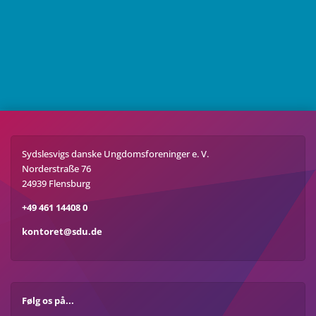
Sydslesvigs danske Ungdomsforeninger e. V.
Norderstraße 76
24939 Flensburg
+49 461 14408 0
kontoret@sdu.de
Følg os på...