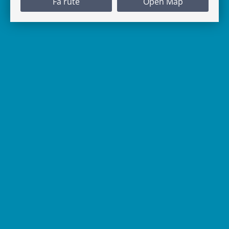
Få rute
Open Map