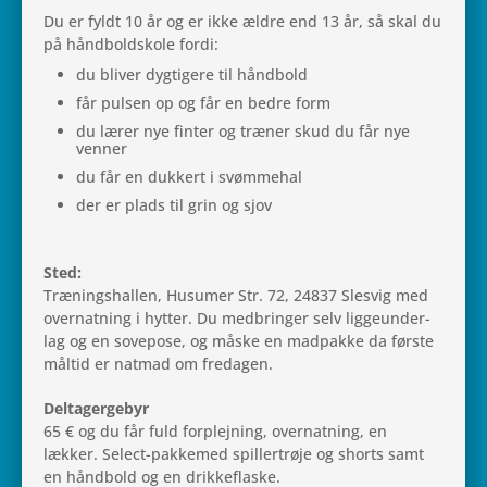
Du er fyldt 10 år og er ikke ældre end 13 år, så skal du
på hånd­boldskole fordi:
du bliver dyg­ti­gere til håndbold
får pulsen op og får en bedre form
du lærer nye finter og træner skud du får nye
venner
du får en duk­kert i svømmehal
der er plads til grin og sjov
Sted:
Træ­nings­hal­len, Husu­mer Str. 72, 24837 Slesvig med
over­nat­ning i hytter. Du med­brin­ger selv lig­ge­un­der­
lag og en sovepose, og måske en mad­pakke da første
måltid er natmad om fredagen.
Del­ta­ger­ge­byr
65 € og du får fuld for­plej­ning, over­nat­ning, en
lækker. Select-pak­ke­med spil­ler­trøje og shorts samt
en hånd­bold og en drikkeflaske.