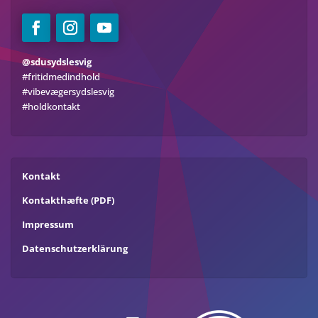
@sdusydslesvig
#fritidmedindhold
#vibevægersydslesvig
#holdkontakt
Kontakt
Kontakthæfte (PDF)
Impressum
Datenschutzerklärung