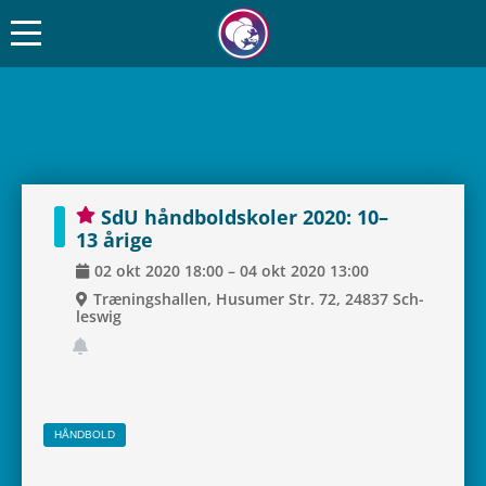
SdU hånd­boldsko­ler 2020: 10–
13 årige
02
okt
2020
18:00
–
04
okt
2020
13:00
Træ­nings­hal­len, Husu­mer Str. 72, 24837 Sch­
leswig
HÅND­BOLD