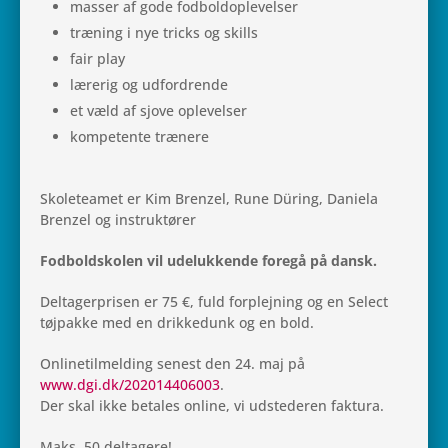
masser af gode fodboldoplevelser
træ­ning i nye tricks og skills
fair play
lære­rig og udfordrende
et væld af sjove oplevelser
kom­pe­tente trænere
Sko­le­tea­met er Kim Bren­zel, Rune Düring, Dani­ela
Bren­zel og instruktører
Fod­boldsko­len vil ude­luk­kende foregå på dansk.
Del­ta­ger­pri­sen er 75 €, fuld for­plej­ning og en Select
tøj­pakke med en drik­ke­dunk og en bold.
Onli­ne­til­mel­ding senest den 24. maj på
www.dgi.dk/202014406003
.
Der skal ikke beta­les online, vi udste­de­ren faktura.
Maks. 50 deltagere!