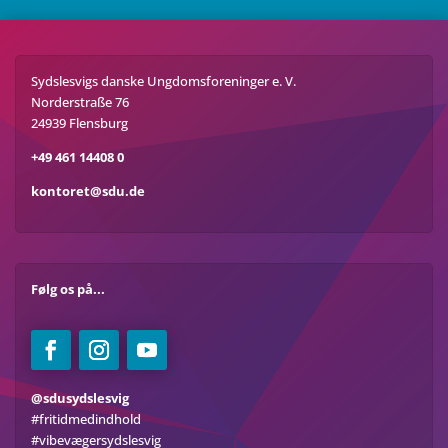
Sydslesvigs danske Ungdomsforeninger e. V.
Norderstraße 76
24939 Flensburg
+49 461 14408 0
kontoret@sdu.de
Følg os på...
@sdusydslesvig
#fritidmedindhold
#vibevægersydslesvig