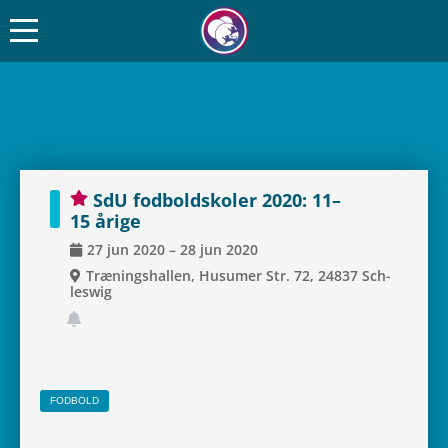
SdU fod­boldsko­ler 2020: 11–
15 årige
27
jun
2020
–
28
jun
2020
Træ­nings­hal­len, Husu­mer Str. 72, 24837 Sch­
leswig
FOD­BOLD