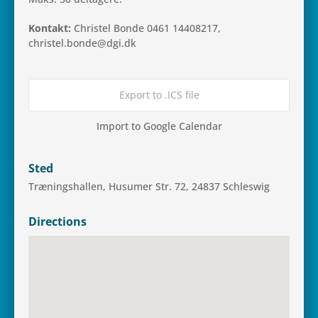
Kon­takt:
Chri­stel Bonde 0461 14408217,
christel.bonde@dgi.dk
Export to .ICS file
Import to Google Calendar
Sted
Træ­nings­hal­len, Husu­mer Str. 72, 24837 Schleswig
Directions