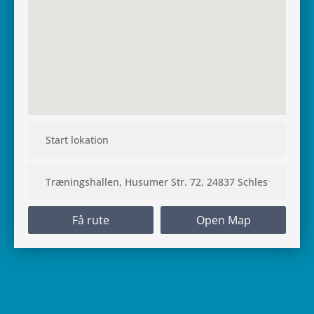
Få rute
Open Map