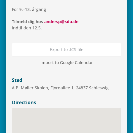
For 9.–13. årgang
Til­meld dig hos
andersp@sdu.de
indtil den 12.5.
Export to .ICS file
Import to Google Calendar
Sted
A.P. Møller Skolen, Fjor­dal­lee 1, 24837 Schleswig
Directions