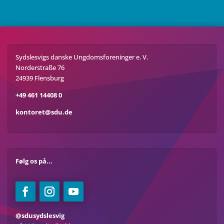
Sydslesvigs danske Ungdomsforeninger e. V.
Norderstraße 76
24939 Flensburg
+49 461 14408 0
kontoret@sdu.de
Følg os på...
@sdusydslesvig