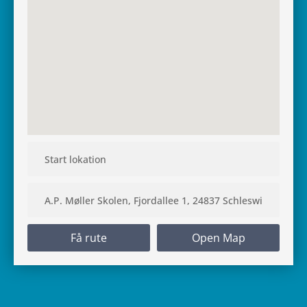
Få rute
Open Map