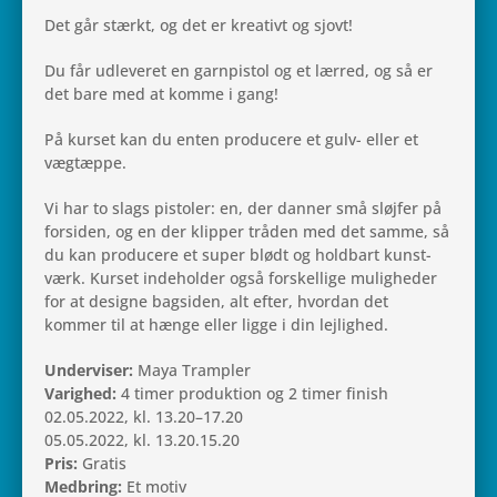
Det går stærkt, og det er kre­a­tivt og sjovt!
Du får udle­ve­ret en gar­n­pi­stol og et lærred, og så er
det bare med at komme i gang!
På kurset kan du enten pro­du­cere et gulv- eller et
vægtæppe.
Vi har to slags pisto­ler: en, der danner små sløj­fer på
for­si­den, og en der klip­per tråden med det samme, så
du kan pro­du­cere et super blødt og hold­bart kunst­
værk. Kurset inde­hol­der også for­skel­lige mulig­he­der
for at designe bag­si­den, alt efter, hvor­dan det
kommer til at hænge eller ligge i din lejlighed.
Under­vi­ser:
Maya Trampler
Varig­hed:
4 timer pro­duk­tion og 2 timer finish
02.05.2022, kl. 13.20–17.20
05.05.2022, kl. 13.20.15.20
Pris:
Gratis
Med­bring:
Et motiv