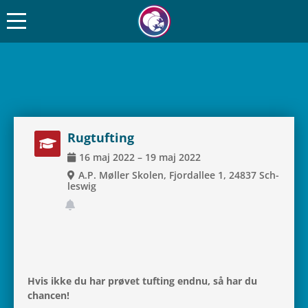
Rugtuf­ting
16
maj
2022
–
19
maj
2022
A.P. Møller Skolen, Fjor­dal­lee 1, 24837 Sch­
leswig
Hvis ikke du har prøvet tuf­ting endnu, så har du
chancen!