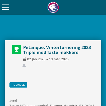
Petanque: Vin­ter­tur­ne­ring 2023
Triple med faste makkere
02
jan
2023
–
19
mar
2023
PETANQUE
Sted
Tarup UF´s petanque­hal, Taru­per Haupt­str. 53, 24943