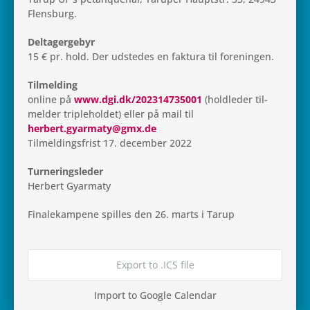
Flensburg.
Del­ta­ger­ge­byr
15 € pr. hold. Der udste­des en fak­tura til foreningen.
Til­mel­ding
online på
www.dgi.dk/202314735001
(hold­le­der til­
mel­der triple­hol­det) eller på mail til
herbert.gyarmaty@gmx.de
Til­mel­dings­frist 17. decem­ber 2022
Tur­ne­rings­le­der
Her­bert Gyarmaty
Fina­le­kam­pene spil­les den 26. marts i Tarup
Export to .ICS file
Import to Google Calendar