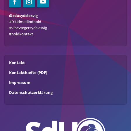
@sdusydslesvig
#fritidmedindhold
#vibevægersydslesvig
#holdkontakt
Kontakt
Kontakthæfte (PDF)
Impressum
Datenschutzerklärung