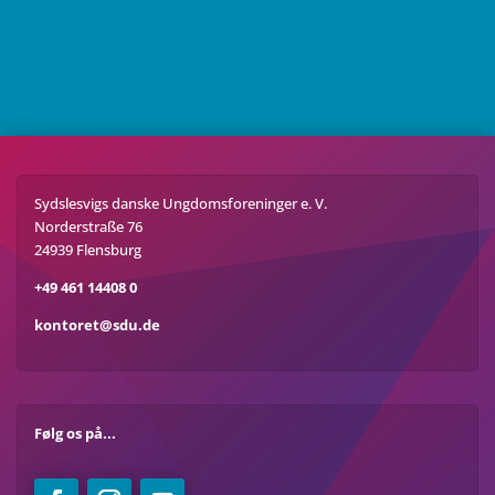
Sydslesvigs danske Ungdomsforeninger e. V.
Norderstraße 76
24939 Flensburg
+49 461 14408 0
kontoret@sdu.de
Følg os på...