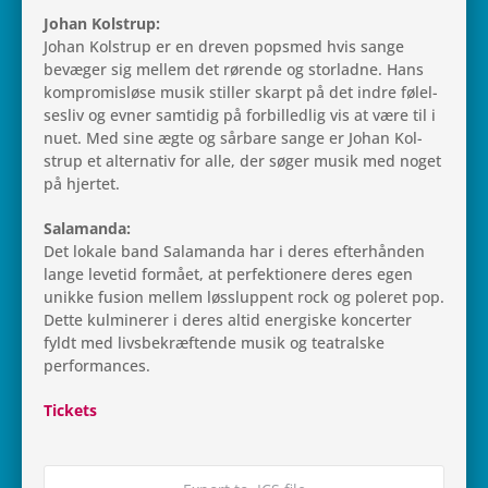
Johan Kol­strup:
Johan Kol­strup er en dreven pop­s­med hvis sange
bevæ­ger sig mellem det rørende og stor­ladne. Hans
kom­pro­mis­løse musik stil­ler skarpt på det indre følel­
ses­liv og evner sam­ti­dig på for­bil­led­lig vis at være til i
nuet. Med sine ægte og sår­bare sange er Johan Kol­
strup et alter­na­tiv for alle, der søger musik med noget
på hjertet.
Sala­manda:
Det lokale band Sala­manda har i deres efter­hån­den
lange leve­tid for­mået, at per­fek­tio­nere deres egen
unikke fusion mellem løs­slup­pent rock og pole­ret pop.
Dette kul­mi­ne­rer i deres altid ener­gi­ske kon­cer­ter
fyldt med livs­be­kræf­tende musik og tea­tral­ske
performances.
Tick­ets