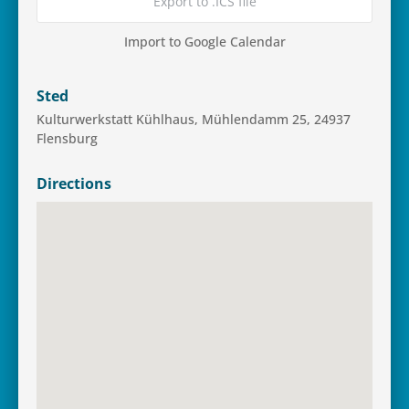
Export to .ICS file
Import to Google Calendar
Sted
Kul­turwer­k­statt Kühl­haus, Müh­len­damm 25, 24937
Flensburg
Directions