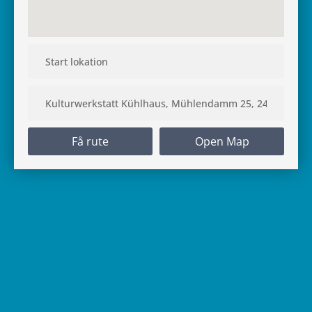
Få rute
Open Map