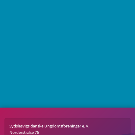
Sydslesvigs danske Ungdomsforeninger e. V.
Norderstraße 76