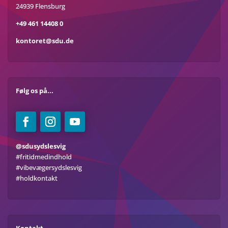
24939 Flensburg
+49 461 14408 0
kontoret@sdu.de
Følg os på...
@sdusydslesvig
#fritidmedindhold
#vibevægersydslesvig
#holdkontakt
Kontakt