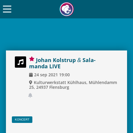
&
Johan Kol­strup
Sala­
manda LIVE
24
sep
2021
19:00
Kul­turwer­k­statt Kühl­haus, Müh­len­damm
25, 24937 Flens­burg
KON­CERT