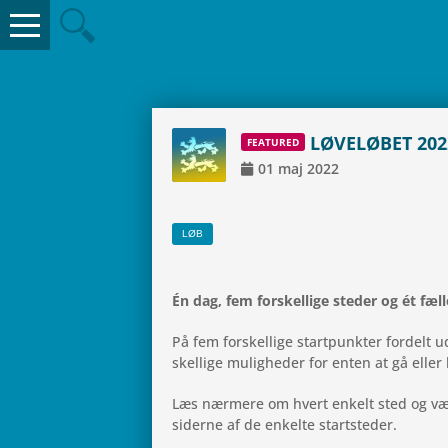
LØVE­LØ­BET 202
FEA­TU­RED
01
maj
2022
LØB
Én dag, fem for­skel­lige steder og ét fæl
På fem for­skel­lige start­punk­ter for­del
skel­lige mulig­he­der for enten at gå ell
Læs nær­mere om hvert enkelt sted og vælg s
siderne af de enkelte startsteder.