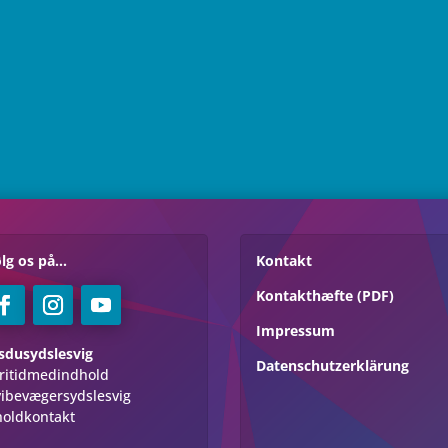
lg os på...
Kontakt
Kontakthæfte (PDF)
Impressum
sdusydslesvig
Datenschutzerklärung
ritidmedindhold
ibevægersydslesvig
holdkontakt