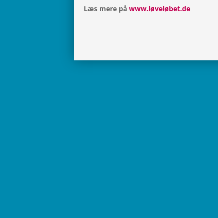
Læs mere på
www.løveløbet.de