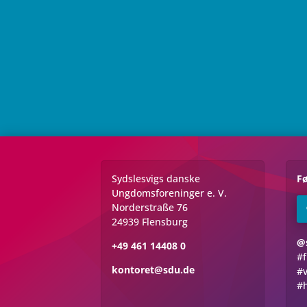
Sydslesvigs danske
Fø
Ungdomsforeninger e. V.
Norderstraße 76
24939 Flensburg
@
+49 461 14408 0
#f
kontoret@sdu.de
#v
#