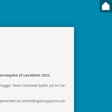
bevæ­gelse til Løve­lø­bet 2022.
 hygge. Hvert start­sted byder på tre for­
­men­tet via til­mel­dings­k­nap­perne på