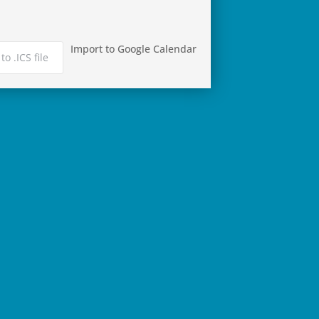
Import to Google Calendar
to .ICS file