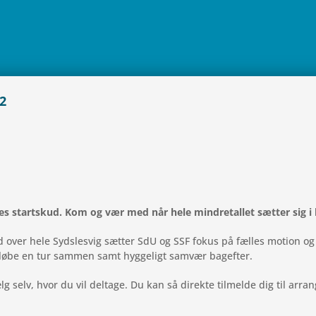
2
les start­skud. Kom og vær med når hele min­dre­tal­let sætter sig i 
t ud over hele Syds­lesvig sætter SdU og SSF fokus på fælles motion og
er løbe en tur sammen samt hyg­ge­ligt samvær bagefter.
elv, hvor du vil del­tage. Du kan så direkte til­melde dig til arran­ge