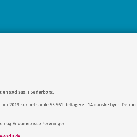
øt en god sag! I Søderborg.
ar i 2019 kunnet samle 55.561 del­ta­gere i 14 danske byer. Derme
in­gen og Endo­me­triose Foreningen.
ne@sdu.de