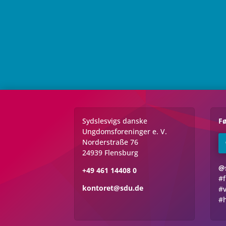
Sydslesvigs danske
Fø
Ungdomsforeninger e. V.
Norderstraße 76
24939 Flensburg
@
+49 461 14408 0
#f
kontoret@sdu.de
#v
#