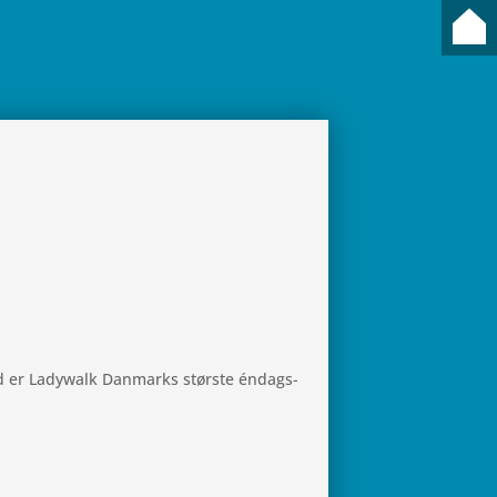
d er Ladywalk Dan­marks stør­ste éndags­