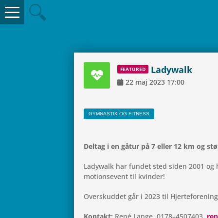
Ladywalk
FEA­TU­RED
22
maj
2023
17:00
GYM­NA­STIK OG FITNESS
Deltag i en gåtur på 7 eller 12 km og st
Ladywalk har fundet sted siden 2001 og h
mo­tions­e­vent til kvinder!
Over­skud­det går i 2023 til Hjer­te­for­e­n
Kon­takt:
René Lange, 0178–4507403,
re