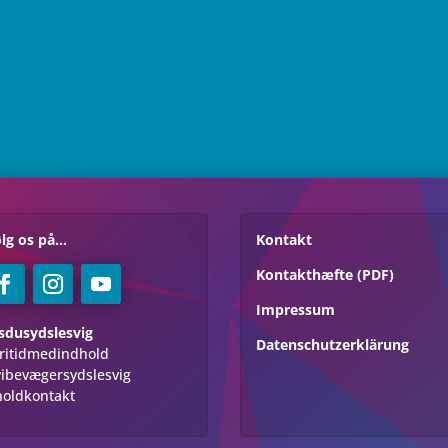
lg os på...
Kontakt
Kontakthæfte (PDF)
Impressum
sdusydslesvig
Datenschutzerklärung
ritidmedindhold
ibevægersydslesvig
holdkontakt