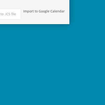
Import to Google Calendar
to .ICS file