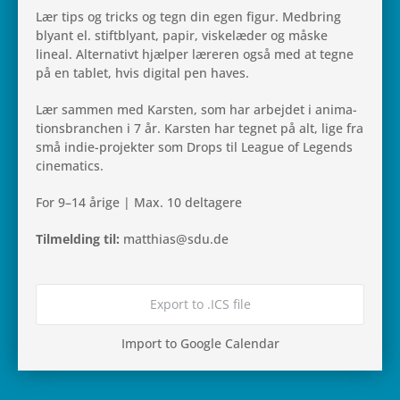
Lær tips og tricks og tegn din egen figur. Med­bring
blyant el. stiftbly­ant, papir, viske­læ­der og måske
lineal. Alter­na­tivt hjæl­per lære­ren også med at tegne
på en tablet, hvis digi­tal pen haves.
Lær sammen med Kar­sten, som har arbej­det i ani­ma­
tions­bran­chen i 7 år. Kar­sten har tegnet på alt, lige fra
små indie-pro­jek­ter som Drops til League of Legends
cinematics.
For 9–14 årige | Max. 10 deltagere
Til­mel­ding til:
matthias@sdu.de
Export to .ICS file
Import to Google Calendar