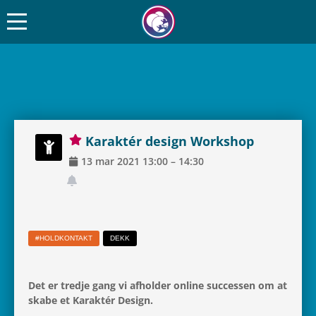
Karak­tér design Workshop
13
mar
2021
13:00
–
14:30
#HOLD­KON­TAKT
DEKK
Det er tredje gang vi afhol­der online suc­ces­sen om at
skabe et Karak­tér Design.