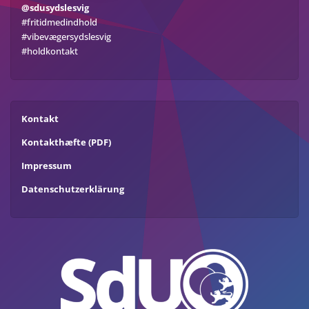
@sdusydslesvig
#fritidmedindhold
#vibevægersydslesvig
#holdkontakt
Kontakt
Kontakthæfte (PDF)
Impressum
Datenschutzerklärung