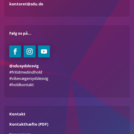
kontoret@sdu.de
Følg os på...
@sdusydslesvig
#fritidmedindhold
#vibevægersydslesvig
#holdkontakt
Kontakt
Kontakthæfte (PDF)