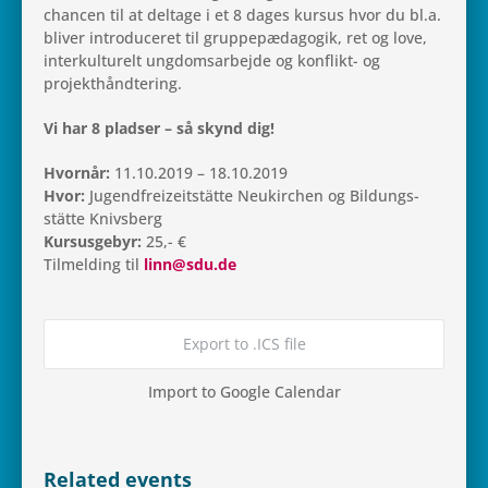
chan­cen til at del­tage i et 8 dages kursus hvor du bl.a.
bliver intro­du­ce­ret til grup­pe­pæ­da­go­gik, ret og love,
inter­kul­tu­relt ung­doms­ar­bejde og kon­flikt- og
projekthåndtering.
Vi har 8 plad­ser – så skynd dig!
Hvor­når:
11.10.2019 – 18.10.2019
Hvor:
Jugend­freizeit­stätte Neukir­chen og Bil­dungs­
stätte Knivsberg
Kur­sus­ge­byr:
25,- €
Til­mel­ding til
linn@sdu.de
Export to .ICS file
Import to Google Calendar
Rela­ted events