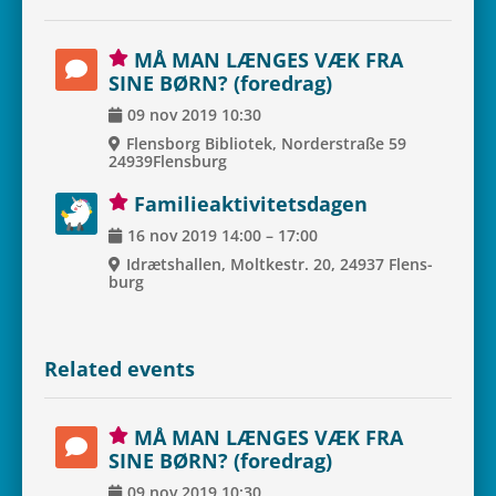
MÅ MAN LÆNGES VÆK FRA
SINE BØRN? (fored­rag)
09
nov
2019
10:30
Flens­borg Bibli­o­tek, Nor­der­straße 59
24939Flensburg
Fami­lie­ak­ti­vi­tets­da­gen
16
nov
2019
14:00
–
17:00
Idræts­hal­len, Molt­ke­str. 20, 24937 Flens­
burg
Rela­ted events
MÅ MAN LÆNGES VÆK FRA
SINE BØRN? (fored­rag)
09
nov
2019
10:30