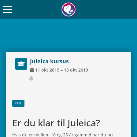
Juleica kursus
11
okt
2019
–
18
okt
2019
FUK
Er du klar til Juleica?
Hvis du er mellem 16 og 25 år gammel har du nu