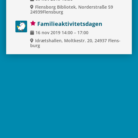
Flens­borg Bibli­o­tek, Nor­der­straße 59
24939Flensburg
Fami­lie­ak­ti­vi­tets­da­gen
16
nov
2019
14:00
–
17:00
Idræts­hal­len, Molt­ke­str. 20, 24937 Flens­
burg