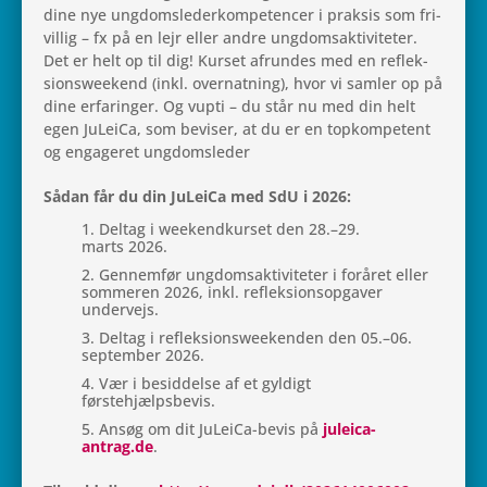
dine nye ung­doms­le­der­kom­pe­ten­cer i prak­sis som fri­
vil­lig – fx på en lejr eller andre ung­domsak­ti­vi­te­ter.
Det er helt op til dig! Kurset afrun­des med en reflek­
sions­we­e­kend (inkl. over­nat­ning), hvor vi samler op på
dine erfa­rin­ger. Og vupti – du står nu med din helt
egen JuLeiCa, som bevi­ser, at du er en topkom­pe­tent
og enga­ge­ret ungdomsleder
Sådan får du din JuLeiCa med SdU i 2026:
Deltag i wee­kend­kur­set den 28.–29.
marts 2026.
Gen­nem­før ung­domsak­ti­vi­te­ter i for­å­ret eller
som­me­ren 2026, inkl. reflek­sions­op­ga­ver
undervejs.
Deltag i reflek­sions­we­e­ken­den den 05.–06.
sep­tem­ber 2026.
Vær i besid­delse af et gyl­digt
førstehjælpsbevis.
Ansøg om dit JuLeiCa-bevis på
juleica-
antrag.de
.