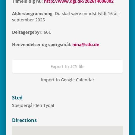
Til­meld dig nu
:
http://www.dgi.dk/202614006002
Alders­be­græns­ning:
Du skal være mindst fyldt 16 år i
sep­tem­ber 2025
Del­ta­ger­ge­byr:
60€
Hen­ven­del­ser og spørgs­mål:
nina@sdu.de
Export to .ICS file
Import to Google Calendar
Sted
Spej­der­går­den Tydal
Directions