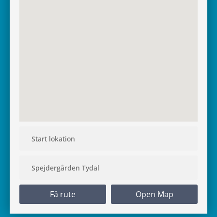
Få rute
Open Map