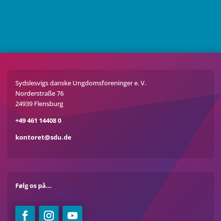
Sydslesvigs danske Ungdomsforeninger e. V.
Norderstraße 76
24939 Flensburg
+49 461 14408 0
kontoret@sdu.de
Følg os på...