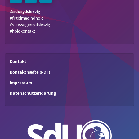
@sdusydslesvig
#fritidmedindhold
#vibevægersydslesvig
#holdkontakt
Kontakt
Kontakthæfte (PDF)
Impressum
Datenschutzerklärung