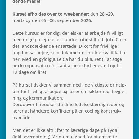
dende måde!
Kurset afhol­des over to wee­ken­der:
den 28.–29.
marts og den 05.–06. sep­tem­ber 2026.
Dette kursus er for dig, der elsker at arbejde fri­vil­ligt
med unge på lejre eller i andre fri­tidstil­bud. JuLeiCa er
det lands­dæk­kende ens­ar­tede ID-kort for fri­vil­lige i
ung­doms­ar­bejde, som doku­men­te­rer dine kva­li­fi­ka­tio­
ner. Med en gyldig JuLeiCa har du bl.a. ret til at søge
om kom­pen­sa­tion for tabt arbejds­fortje­ne­ste i op til
12 dage om året.
På kurset dykker vi sammen ned i de vig­tig­ste prin­cip­
per for fri­vil­ligt arbejde og lærer om sik­ker­hed, lov­giv­
ning og kommunikation.
Der­u­d­over fin­pud­ser du dine ledel­ses­fær­dig­he­der og
lærer at hånd­tere kon­flik­ter på en cool og kon­struk­
tiv måde.
Men det er ikke alt! Efter to lære­rige dage på Tydal
(inkl. over­nat­ning) får du mulig­hed for at omsætte