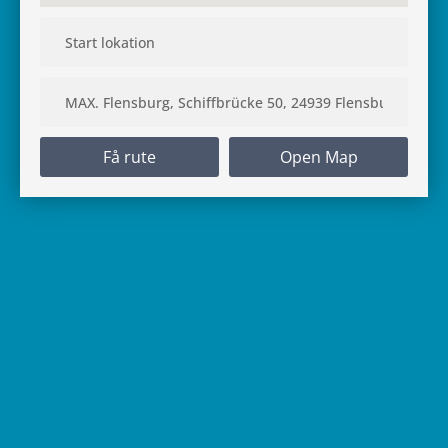
Få rute
Open Map