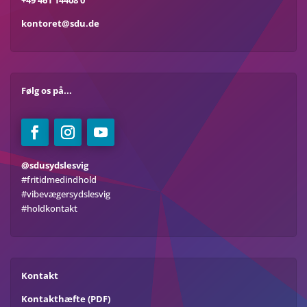
kontoret@sdu.de
Følg os på...
@sdusydslesvig
#fritidmedindhold
#vibevægersydslesvig
#holdkontakt
Kontakt
Kontakthæfte (PDF)