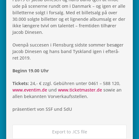
ude på sce­nerne rundt om i Dan­mark – og igen er alle
bil­let­terne solgt i for­salg. Med et bil­letsalg på over
30.000 solgte bil­let­ter og et lig­nende albumsalg er der
ikke læn­gere tvivl om talen­tet – frem­ti­den til­hø­rer
Jacob Dinesen.
Ovenpå suc­ce­sen i Flens­burg sidste sommer besø­ger
Jacob Dine­sen og hans band Tys­kland igen i efter­å­
ret 2019.
Beginn 19.00 Uhr
Tick­ets:
24,- € zzgl. Gebühren unter 0461 – 588 120,
www.eventim.de
und
www.ticketmaster.de
sowie an
allen bekan­n­ten Vorverkaufsstellen.
prä­sen­ti­ert von SSF und SdU
Export to .ICS file