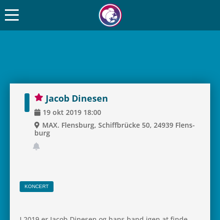
Jacob Dine­sen
19
okt
2019
18:00
MAX. Flens­burg, Schif­f­brücke 50, 24939 Flens­
burg
KON­CERT
I 2019 er Jacob Dine­sen og hans band igen at finde