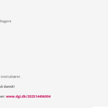
ltagere
 instruktører.
 på dansk!
ber:
www.dgi.dk/202514406004