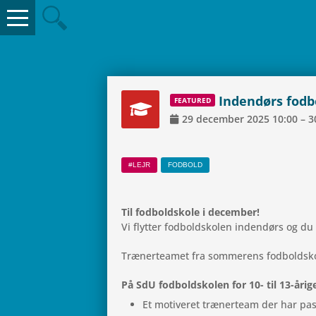
Inden­dørs fod
FEA­TU­RED
29
decem­ber
2025
10:00
–
3
#LEJR
FOD­BOLD
Til fod­boldskole i december!
Vi flyt­ter fod­boldsko­len inden­dørs og d
Træ­ner­tea­met fra som­me­rens fod­boldsko­
På SdU fod­boldsko­len for 10- til 13-årig
Et moti­ve­ret træ­ner­team der har pas