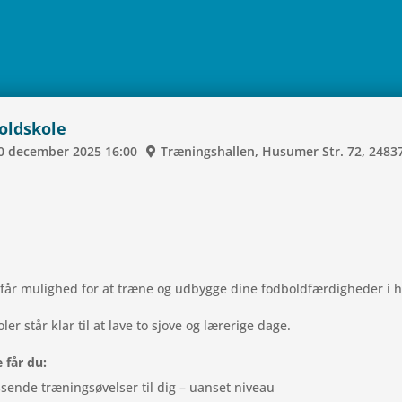
boldskole
0
decem­ber
2025
16:00
Træ­nings­hal­len, Husu­mer Str. 72, 2483
u får mulig­hed for at træne og udbygge dine fod­bold­fær­dig­he­der i h
ler står klar til at lave to sjove og lære­rige dage.
e får du:
­sende træ­nings­ø­vel­ser til dig – uanset niveau