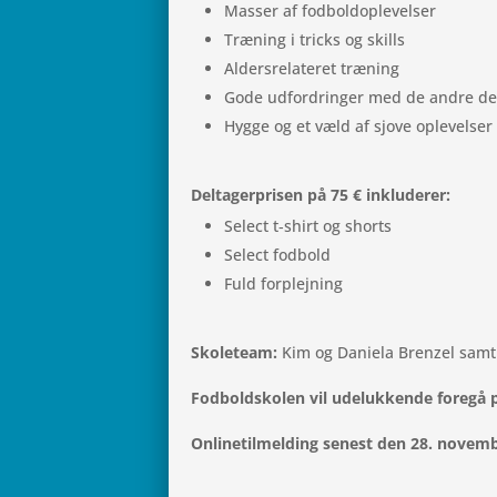
Masser af fodboldoplevelser
Træ­ning i tricks og skills
Alder­s­re­la­te­ret træning
Gode udfor­drin­ger med de andre de
Hygge og et væld af sjove oplevelser
Del­ta­ger­pri­sen på 75 € inkluderer:
Select t‑shirt og shorts
Select fod­bold
Fuld for­plej­ning
Sko­le­team:
Kim og Dani­ela Bren­zel samt
Fod­boldsko­len vil ude­luk­kende foregå
Onli­ne­til­mel­ding senest den 28. novem­