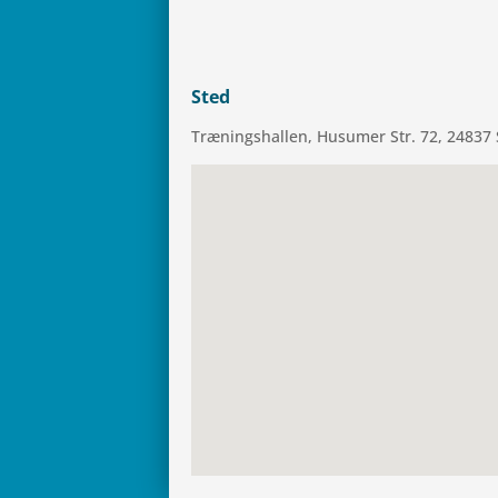
Sted
Træ­nings­hal­len, Husu­mer Str. 72, 24837