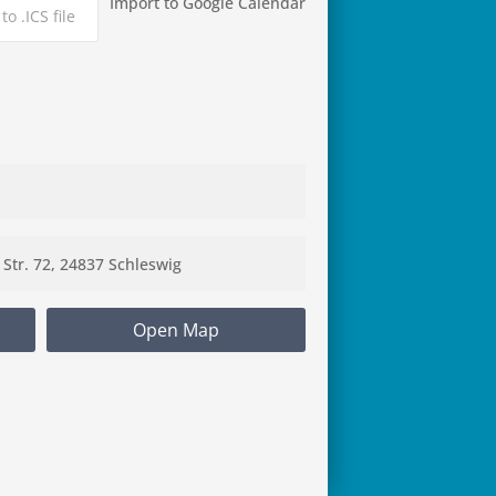
Import to Google Calendar
to .ICS file
Open Map