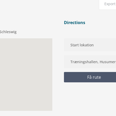
Export 
Directions
 Schleswig
Få rute