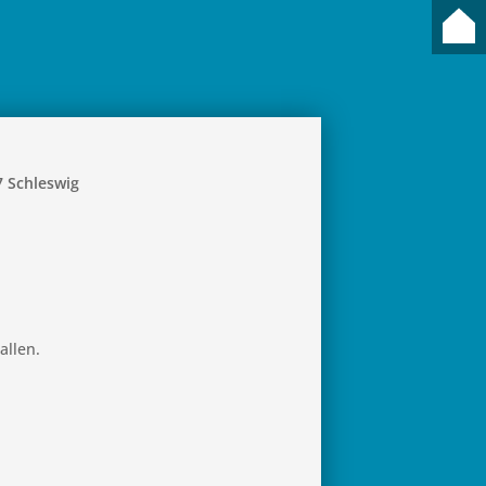
7 Sch­leswig
allen.