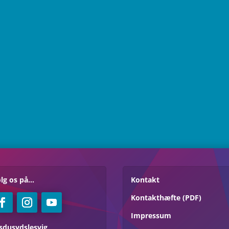
lg os på...
Kontakt
Kontakthæfte (PDF)
Impressum
sdusydslesvig