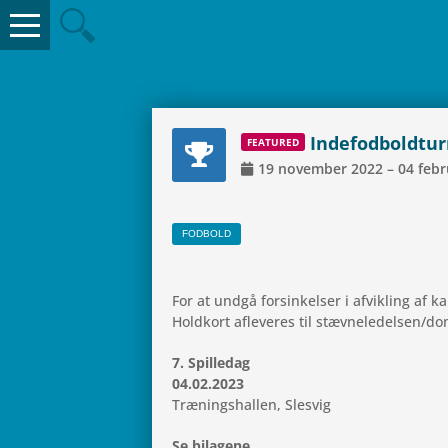
Inde­fod­bold­t­ur
FEA­TU­RED
19
novem­ber
2022
–
04
febr
FOD­BOLD
For at undgå for­sin­kel­ser i afvik­ling 
Hold­kort afle­ve­res til stævneledelsen
7. Spil­le­dag
04.02.2023
Træ­nings­hal­len, Slesvig
Se bila­gene