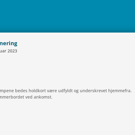
­ne­ring
uar
2023
af kam­pene bedes hold­kort være udfyldt og under­skre­vet hjemmefra.
/dommerbordet ved ankomst.