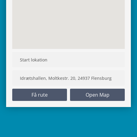
Få rute
Open Map