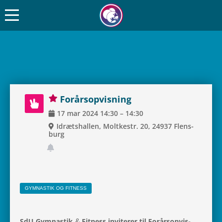
For­års­op­vis­ning
17
mar
2024
14:30
–
14:30
Idræts­hal­len, Molt­ke­str. 20, 24937 Flens­
burg
GYM­NA­STIK OG FITNESS
&
SdU Gym­na­stik
Fit­ness invi­te­rer til For­års­op­vis­