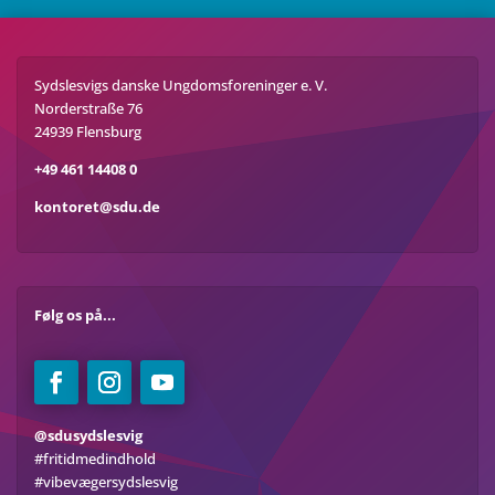
Sydslesvigs danske Ungdomsforeninger e. V.
Norderstraße 76
24939 Flensburg
+49 461 14408 0
kontoret@sdu.de
Følg os på...
@sdusydslesvig
#fritidmedindhold
#vibevægersydslesvig