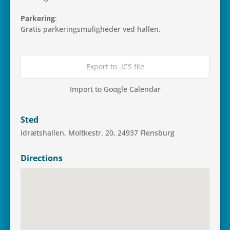
Par­ke­ring
:
Gratis par­ke­rings­mu­lig­he­der ved hallen.
Export to .ICS file
Import to Google Calendar
Sted
Idræts­hal­len, Molt­ke­str. 20, 24937 Flensburg
Directions