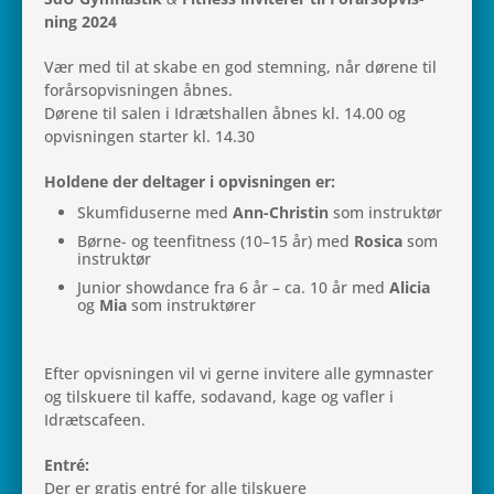
ning 2024
Vær med til at skabe en god stem­ning, når dørene til
for­års­op­vis­nin­gen åbnes.
Dørene til salen i Idræts­hal­len åbnes kl. 14.00 og
opvis­nin­gen star­ter kl. 14.30
Hol­dene der del­ta­ger i opvis­nin­gen er:
Skum­fi­du­serne med
Ann-Chri­stin
som instruktør
Børne- og teen­fit­ness (10–15 år) med
Rosica
som
instruktør
Junior show­dance fra 6 år – ca. 10 år med
Alicia
og
Mia
som instruktører
Efter opvis­nin­gen vil vi gerne invi­tere alle gym­na­ster
og til­sku­ere til kaffe, soda­vand, kage og vafler i
Idrætscafeen.
Entré:
Der er gratis entré for alle tilskuere