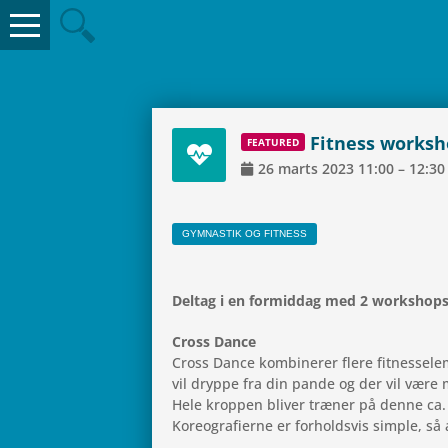
Fit­ness wor­ks
FEA­TU­RED
26
marts
2023
11:00
–
12:30
GYM­NA­STIK OG FITNESS
Deltag i en for­mid­dag med 2 workshop
Cross Dance
Cross Dance kom­bi­ne­rer flere fit­nes­se
vil dryppe fra din pande og der vil være m
Hele krop­pen bliver træner på denne ca.
Koreo­gra­fi­erne er for­holds­vis simple, s