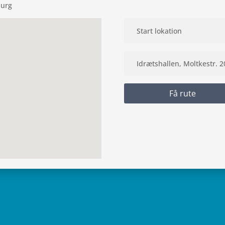
burg
Få rute