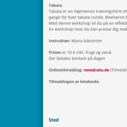
Tabata
Tabata er en højin­ten­siv træ­nings­form (
gange for hver tabata-runde. Øvel­serne 
Med denne wor­ks­hop vil du på en effek­tiv
En wor­ks­hop hvor du kan presse dig maks
Instruk­tør:
Maria Näsström
Prisen
er 10 € inkl. frugt og vand.
Der beta­les kon­tant på dagen
Onli­ne­til­mel­ding:
rene@sdu.de
(Til­mel­d
Til­mel­din­gen er bindende.
Sted