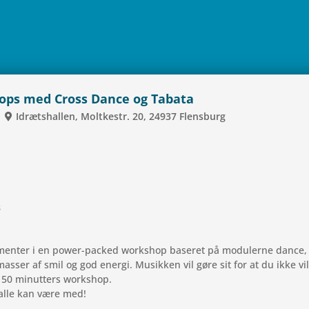
­hops med Cross Dance og Tabata
Idræts­hal­len, Molt­ke­str. 20, 24937 Flens­burg
s
­le­men­ter i en power-packed wor­ks­hop base­ret på modu­lerne danc
asser af smil og god energi. Musik­ken vil gøre sit for at du ikke vil
 50 minut­ters workshop.
å alle kan være med!