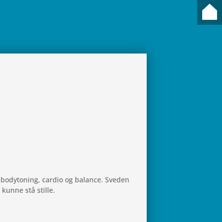
e, bodyto­ning, cardio og balance. Sveden
 kunne stå stille.