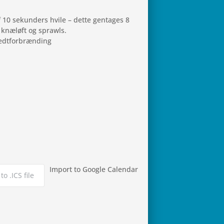
 10 sekun­ders hvile – dette gen­ta­ges 8
 knæløft og sprawls.
n fedtforbrænding
Import to Google Calendar
to .ICS file