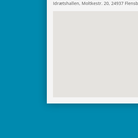
Idræts­hal­len, Molt­ke­str. 20, 24937 Flens