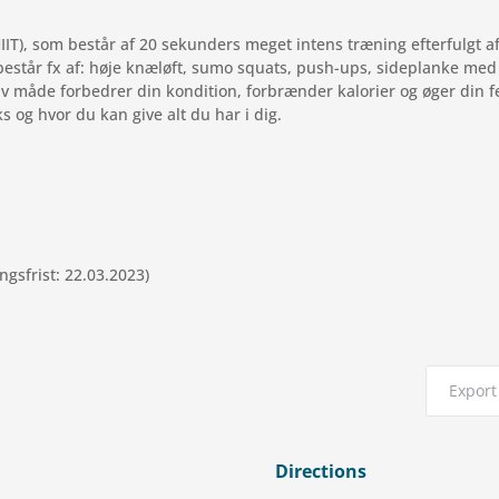
HIIT), som består af 20 sekun­ders meget intens træ­ning efter­fulgt af
består fx af: høje knæløft, sumo squats, push-ups, side­planke med
 måde for­bed­rer din kon­di­tion, for­bræn­der kal­o­rier og øger di
 og hvor du kan give alt du har i dig.
ings­frist: 22.03.2023)
Export 
Directions