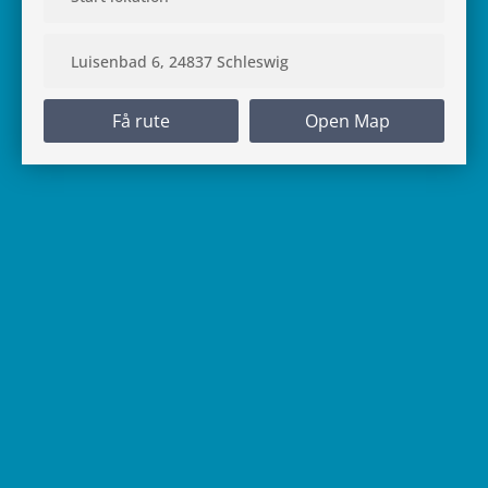
Få rute
Open Map