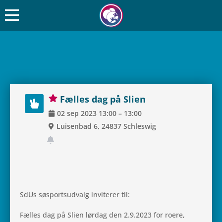
Fælles dag på Slien
02
sep
2023
13:00
–
13:00
Lui­sen­bad 6, 24837 Sch­leswig
SdUs søsport­s­ud­valg invi­te­rer til:
Fælles dag på Slien lørdag den 2.9.2023 for roere,