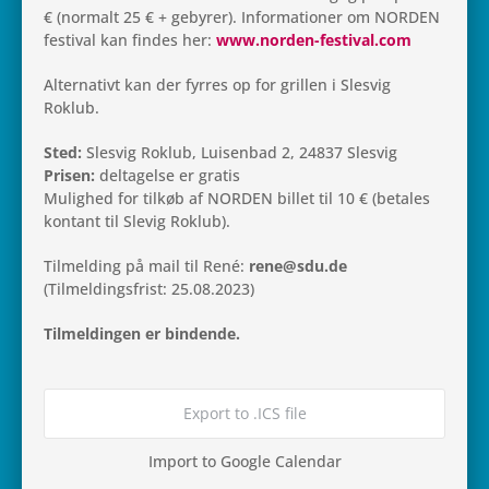
€ (nor­malt 25 € + geby­rer). Infor­ma­tio­ner om NORDEN
festi­val kan findes her:
www.norden-festival.com
Alter­na­tivt kan der fyrres op for gril­len i Slesvig
Roklub.
Sted:
Slesvig Roklub, Lui­sen­bad 2, 24837 Slesvig
Prisen:
del­ta­gelse er gratis
Mulig­hed for tilkøb af NORDEN billet til 10 € (beta­les
kon­tant til Slevig Roklub).
Til­mel­ding på mail til René:
rene@sdu.de
(Til­mel­dings­frist: 25.08.2023)
Til­mel­din­gen er bindende.
Export to .ICS file
Import to Google Calendar