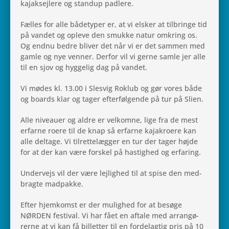
kajak­sej­lere og stan­dup padlere.
Fælles for alle både­ty­per er, at vi elsker at til­bringe tid
på vandet og opleve den smukke natur omkring os.
Og endnu bedre bliver det når vi er det sammen med
gamle og nye venner. Derfor vil vi gerne samle jer alle
til en sjov og hyg­ge­lig dag på vandet.
Vi mødes kl. 13.00 i Slesvig Roklub og gør vores både
og boards klar og tager efter­føl­gende på tur på Slien.
Alle niveauer og aldre er vel­komne, lige fra de mest
erfarne roere til de knap så erfarne kaja­kro­ere kan
alle del­tage. Vi til­ret­te­læg­ger en tur der tager højde
for at der kan være for­skel på hastig­hed og erfaring.
Under­vejs vil der være lej­lig­hed til at spise den med­
bragte madpakke.
Efter hjem­komst er der mulig­hed for at besøge
NØRDEN festi­val. Vi har fået en aftale med arran­gø­
rerne at vi kan få bil­let­ter til en for­del­ag­tig pris på 10