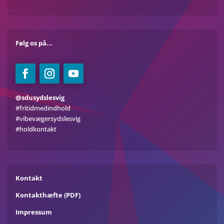
Følg os på...
@sdusydslesvig
#fritidmedindhold
#vibevægersydslesvig
#holdkontakt
Kontakt
Kontakthæfte (PDF)
Impressum