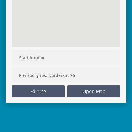
Få rute
Open Map