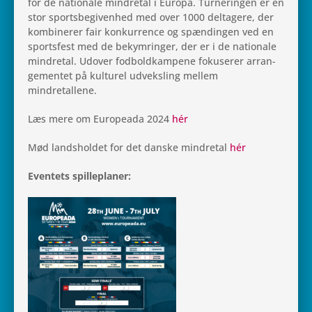
for de natio­nale min­dre­tal i Europa. Tur­ne­rin­gen er en
stor sports­be­gi­ven­hed med over 1000 del­ta­gere, der
kom­bi­ne­rer fair kon­kur­rence og spæn­din­gen ved en
sport­s­fest med de bekym­rin­ger, der er i de natio­nale
min­dre­tal. Udover fod­bold­kam­pene foku­se­rer arran­
ge­men­tet på kul­tu­rel udveks­ling mellem
mindretallene.
Læs mere om Euro­pe­ada 2024
hér
Mød lands­hol­det for det danske min­dre­tal
hér
Even­tets spilleplaner: