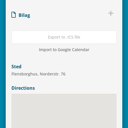
Bilag
Export to .ICS file
Import to Google Calendar
Sted
Flens­borg­hus, Nor­der­str. 76
Directions