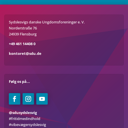
Sydslesvigs danske Ungdomsforeninger e. V.
Norderstraße 76
24939 Flensburg
+49 461 14408 0
kontoret@sdu.de
Følg os på...
@sdusydslesvig
#fritidmedindhold
#vibevægersydslesvig