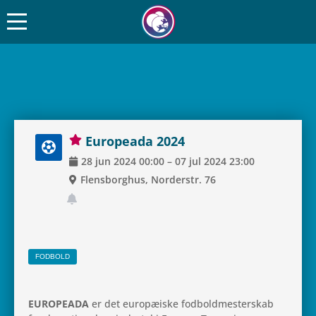
Euro­pe­ada 2024
28
jun
2024
00:00
–
07
jul
2024
23:00
Flens­borg­hus, Nor­der­str. 76
FOD­BOLD
EURO­PE­ADA
er det euro­pæ­i­ske fod­bold­mester­skab