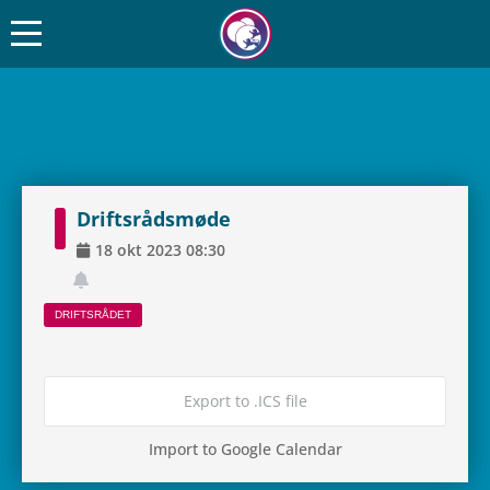
Drifts­rå­ds­møde
18
okt
2023
08:30
DRIFTS­RÅ­DET
Export to .ICS file
Import to Google Calendar