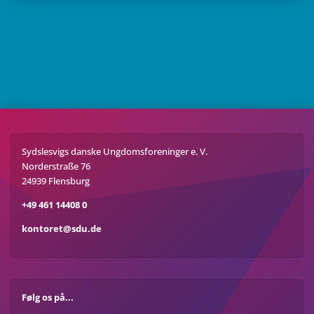
Sydslesvigs danske Ungdomsforeninger e. V.
Norderstraße 76
24939 Flensburg
+49 461 14408 0
kontoret@sdu.de
Følg os på...