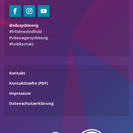
@sdusydslesvig
#fritidmedindhold
#vibevægersydslesvig
#holdkontakt
Kontakt
Kontakthæfte (PDF)
Impressum
Datenschutzerklärung