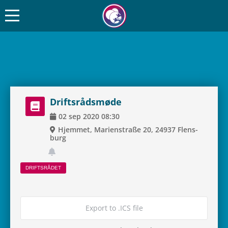
Drifts­rå­ds­møde
02
sep
2020
08:30
Hjem­met, Mari­en­straße 20, 24937 Flens­
burg
DRIFTS­RÅ­DET
Export to .ICS file