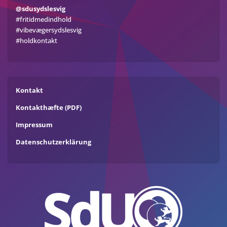
@sdusydslesvig
#fritidmedindhold
#vibevægersydslesvig
#holdkontakt
Kontakt
Kontakthæfte (PDF)
Impressum
Datenschutzerklärung