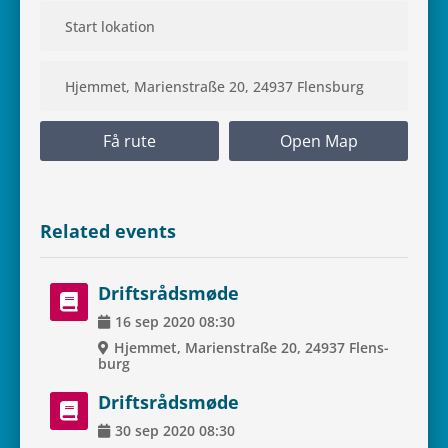
Få rute
Open Map
Rela­ted events
Drifts­rå­ds­møde
16
sep
2020
08:30
Hjem­met, Mari­en­straße 20, 24937 Flens­
burg
Drifts­rå­ds­møde
30
sep
2020
08:30