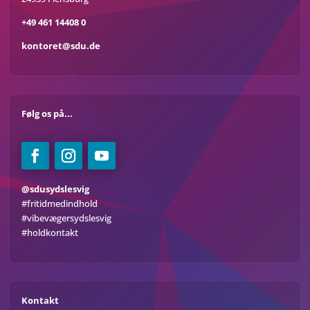
+49 461 14408 0
kontoret@sdu.de
Følg os på...
@sdusydslesvig
#fritidmedindhold
#vibevægersydslesvig
#holdkontakt
Kontakt