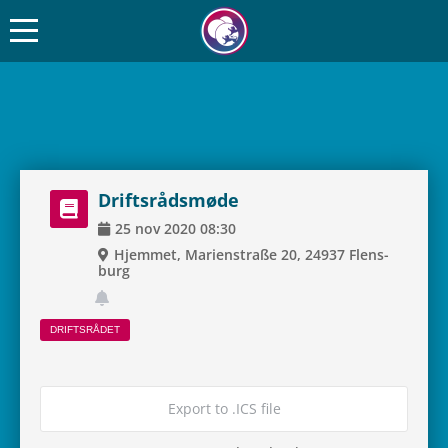
Drifts­rå­ds­møde
25
nov
2020
08:30
Hjem­met, Mari­en­straße 20, 24937 Flens­
burg
DRIFTS­RÅ­DET
Export to .ICS file