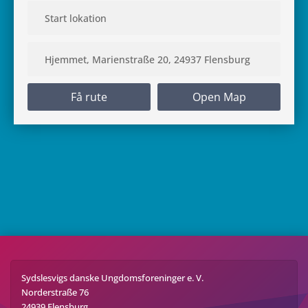
Få rute
Open Map
Sydslesvigs danske Ungdomsforeninger e. V.
Norderstraße 76
24939 Flensburg