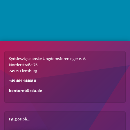
Sydslesvigs danske Ungdomsforeninger e. V.
Norderstraße 76
24939 Flensburg
+49 461 14408 0
kontoret@sdu.de
Følg os på...