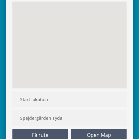
Få rute
Open Map