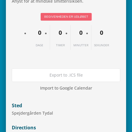
Aflyst for at mind­ske smitterisikoen.
BEGI­VEN­HE­DEN ER UDLØBET
0
0
0
0
DAGE
TIMER
MINUTTER
SEKUNDER
Export to .ICS file
Import to Google Calendar
Sted
Spej­der­går­den Tydal
Directions