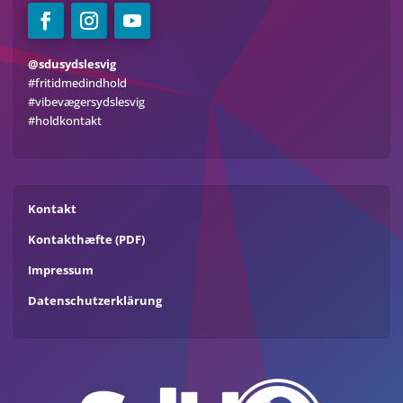
@sdusydslesvig
#fritidmedindhold
#vibevægersydslesvig
#holdkontakt
Kontakt
Kontakthæfte (PDF)
Impressum
Datenschutzerklärung