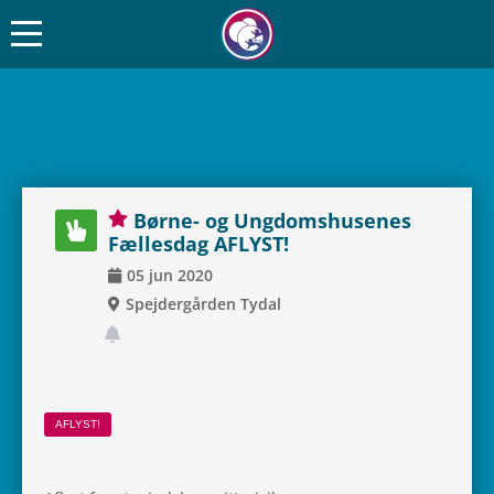
Børne- og Ung­doms­hu­se­nes
Fæl­les­dag AFLYST!
05
jun
2020
Spej­der­går­den Tydal
AFLYST!