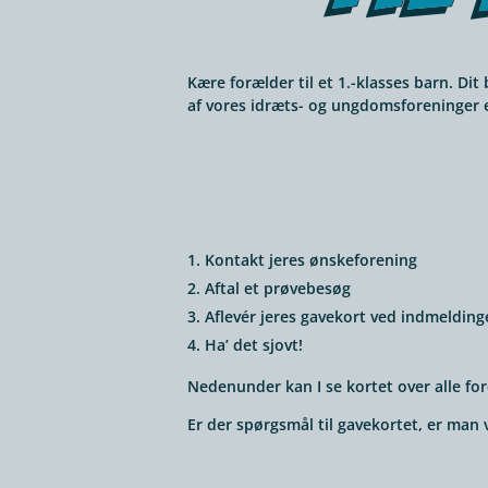
Kære for­æl­der til et 1.-klasses barn. Di
af vores idræts- og ung­doms­for­e­nin­ger
Kon­takt jeres ønskeforening
Aftal et prøvebesøg
Aflevér jeres gave­kort ved indmeldin
Ha’ det sjovt!
Nede­nun­der kan I se kortet over alle for­e
Er der spørgs­mål til gave­kor­tet, er man 