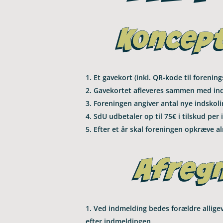
Et gave­kort (inkl. QR-kode til for­e­ning
Gave­kor­tet afle­ve­res sammen med ind­m
For­e­nin­gen angi­ver antal nye ind­sko­
SdU udbe­ta­ler op til 75€ i til­skud per i
Efter et år skal for­e­nin­gen opkræve a
Ved ind­mel­ding bedes for­æl­dre alli­ge­
efter indmeldingen.