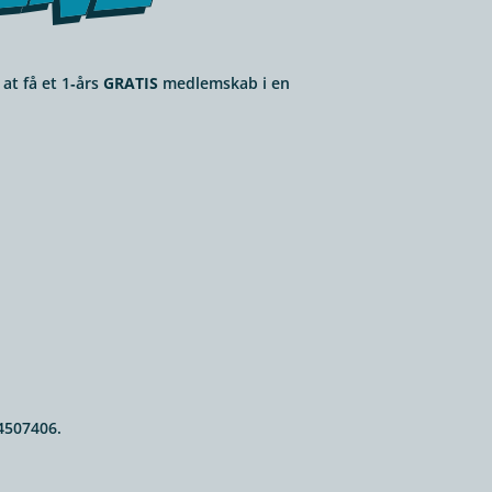
 at få et 1‑års
GRATIS
med­lem­skab i en
4507406.