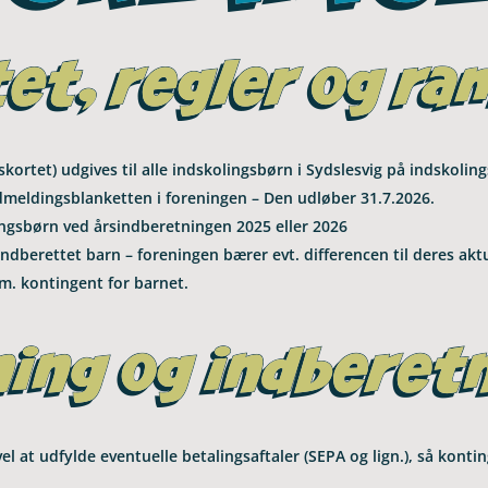
s­kor­tet) udgi­ves til alle ind­sko­lings­børn i Syds­lesvig på indskoli
el­dings­blan­ket­ten i for­e­nin­gen – Den udlø­ber 31.7.2026.
lings­børn ved årsind­be­ret­nin­gen 2025 eller 2026
nd­be­ret­tet barn – for­e­nin­gen bærer evt. dif­fe­ren­cen til deres aktu
lm. kon­tin­gent for barnet.
vel at udfylde even­tu­elle beta­lings­af­ta­ler (SEPA og lign.), så kon­