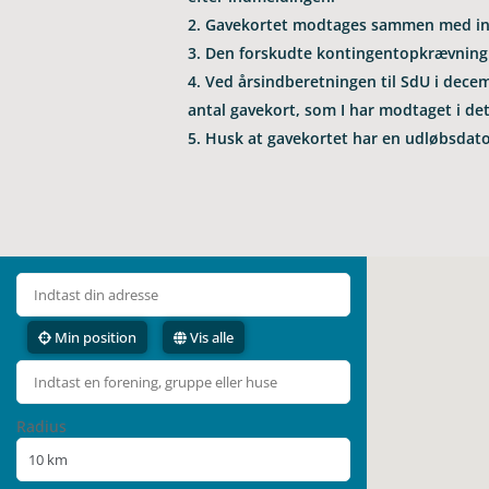
Gave­kor­tet mod­ta­ges sammen med i
Den forskudte kon­tin­gen­topkræv­ning s
Ved årsind­be­ret­nin­gen til SdU i dece
antal gave­kort, som I har mod­ta­get i det 
Husk at gave­kor­tet har en udløbs­dato
Ind­tast din adresse
Min posi­tion
Vis alle
Radius