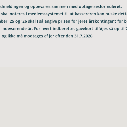
nd­mel­din­gen og opbe­va­res sammen med optagelsesformuleret.
kal note­res i med­lem­s­sy­ste­met til at kas­se­re­ren kan huske det
m­ber ´25 og ´26 skal I så angive prisen for jeres års­kon­tin­gent for
inde­væ­rende år. For hvert ind­be­ret­tet gave­kort til­fø­jes så op ti
 og ikke må mod­ta­ges af jer efter den 31.7.2026