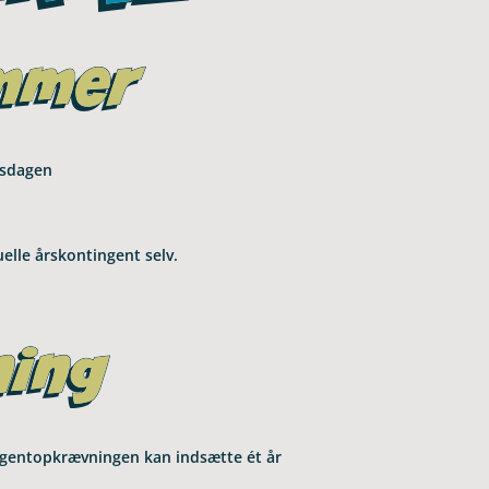
ngsdagen
­elle års­kon­tin­gent selv.
tin­gen­topkræv­nin­gen kan ind­sætte ét år