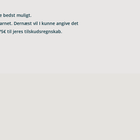
te bedst muligt.
 barnet. Der­næst vil I kunne angive det
l 75€ til jeres tilskudsregnskab.