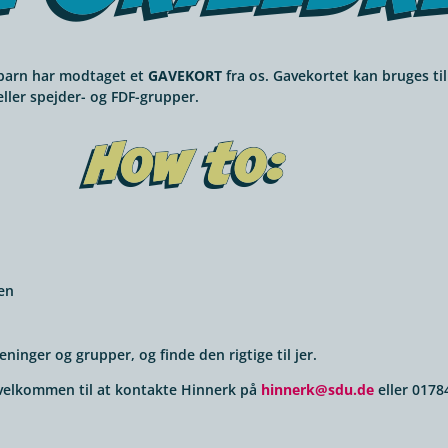
t barn har mod­ta­get et
GAVE­KORT
fra os. Gave­kor­tet kan bruges til
 eller spej­der- og FDF-grupper.
gen
­nin­ger og grup­per, og finde den rig­tige til jer.
vel­kom­men til at kon­takte Hin­n­erk på
hinnerk@sdu.de
eller 0178