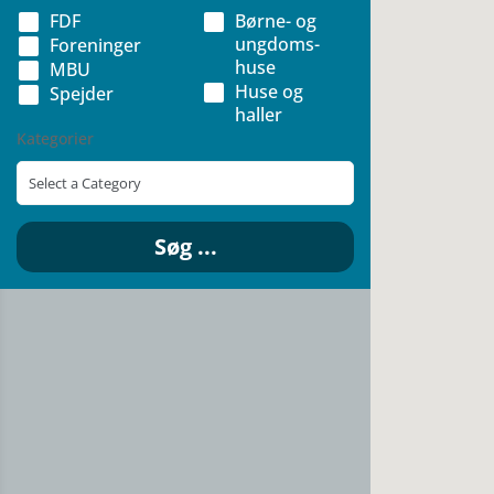
FDF
Børne- og
ung­doms­
For­e­nin­ger
huse
MBU
Huse og
Spej­der
haller
Kate­go­rier
Søg ...